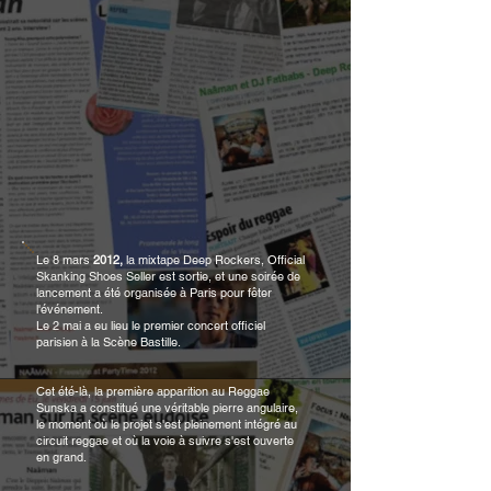
Le 8 mars
2012,
la mixtape Deep Rockers, Official
Skanking Shoes Seller est sortie, et une soirée de
lancement a été organisée à Paris pour fêter
l'événement.
Le 2 mai a eu lieu le premier concert officiel
parisien à la Scène Bastille.
Cet été-là, la première apparition au Reggae
Sunska a constitué une véritable pierre angulaire,
le moment où le projet s'est pleinement intégré au
circuit reggae et où la voie à suivre s'est ouverte
en grand.