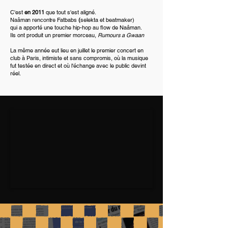
C'est
en 2011
que tout s'est aligné.
Naâman
rencontre
Fatbabs
(
selekta et beatmaker)
qui a apporté une touche hip-hop au flow de Naâman.
Ils ont produit un premier morceau,
Rumours a Gwaan
La même année eut lieu en juillet le premier concert en
club à Paris, intimiste et sans compromis, où la musique
fut testée en direct et où l'échange avec le public devint
réel.