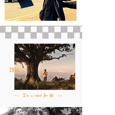
2014
<< I'm a rebel for life >>