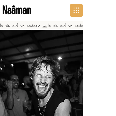
Naâman
la vie est un cadeau 