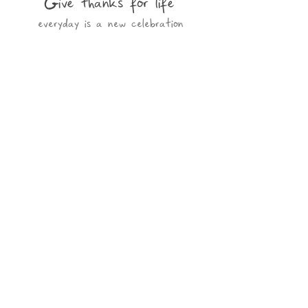
Give thanks for life
everyday is a new celebration
open your eyes my iddren
Newsletter